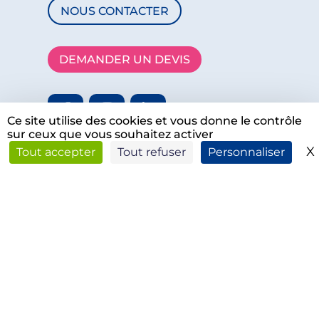
NOUS CONTACTER
DEMANDER UN DEVIS
Ce site utilise des cookies et vous donne le contrôle
sur ceux que vous souhaitez activer
X
Tout accepter
Tout refuser
Personnaliser
Développé avec ♥ par
Ma Petite Com’
©
2026 Tous droits réservés.
Mentions légales & Rgpd
–
CGV
–
Plan du
site