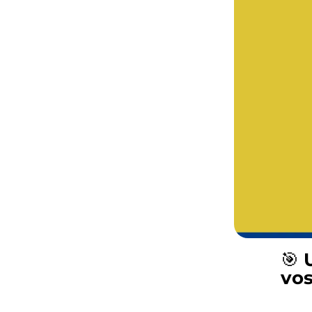
🎯
vos