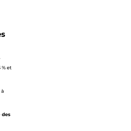
es
e
 % et
 à
e des