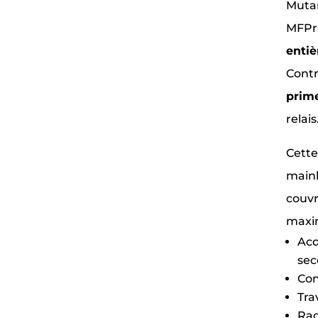
Mutam
MFPré
entiè
Contr
prime
relais
Cette
mainl
couvr
maxim
Acq
sec
Con
Tra
Rac