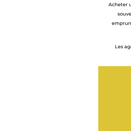
Acheter u
souve
emprunt
Les ag