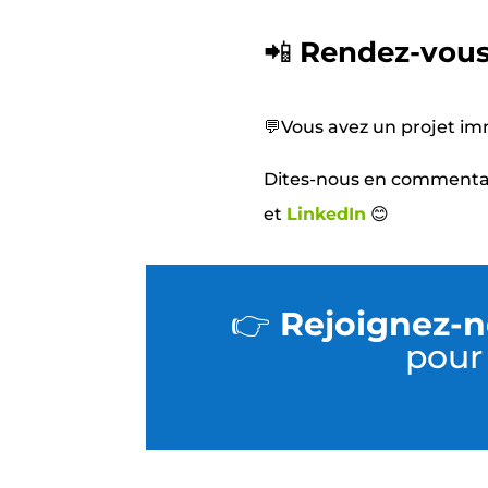
📲
Rendez-vous 
💬Vous avez un projet imm
Dites-nous en commentair
et
LinkedIn
😊
👉
Rejoignez-n
pour 