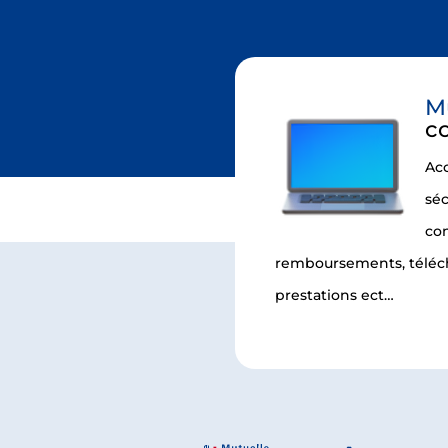
M
c
Ac
séc
con
remboursements, téléch
prestations ect…