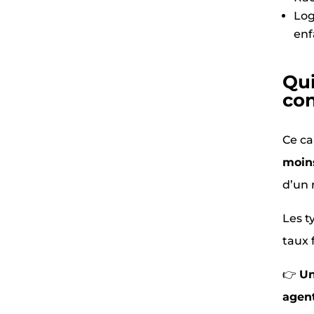
Log
enf
Qui
con
Ce ca
moin
d’un 
Les t
taux 
👉
Un
agent