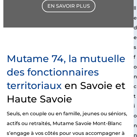
EN SAVOIR PLUS
ll
e
e
s
Mutame 74, la mutuelle
f
o
des fonctionnaires
territoriaux
en Savoie et
c
Haute Savoie
t
i
Seuls, en couple ou en famille, jeunes ou séniors,
o
actifs ou retraités, Mutame Savoie Mont-Blanc
s’engage à vos côtés pour vous accompagner à