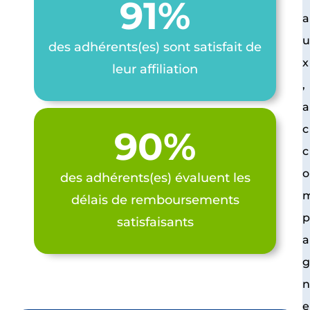
91%
a
des adhérents(es) sont satisfait de
x
leur affiliation
,
a
c
90%
c
o
des adhérents(es) évaluent les
délais de remboursements
satisfaisants
a
e