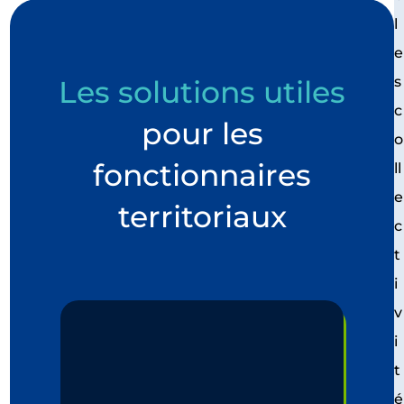
l
e
s
Les solutions utiles
c
pour les
o
fonctionnaires
ll
e
territoriaux
c
t
i
v
i
t
é