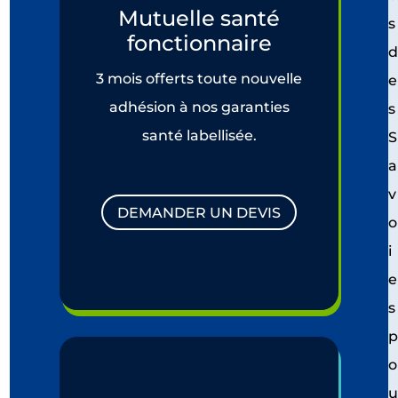
Mutuelle santé
s
fonctionnaire
3 mois offerts toute nouvelle
e
adhésion à nos garanties
s
santé labellisée.
S
a
v
DEMANDER UN DEVIS
o
i
e
s
o