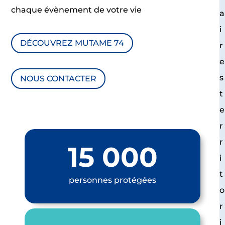
chaque évènement de votre vie
a
i
DÉCOUVREZ MUTAME 74
r
e
s
NOUS CONTACTER
t
e
r
r
15 000
i
t
personnes protégées
o
r
i