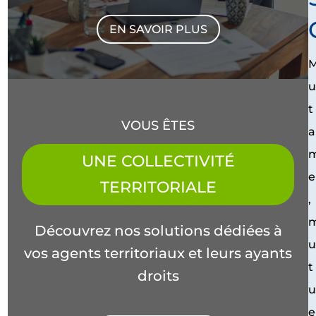
EN SAVOIR PLUS
t
VOUS ÊTES
a
UNE COLLECTIVITÉ
e
TERRITORIALE
,
Découvrez nos solutions dédiées à
vos agents territoriaux et leurs ayants
t
droits
e