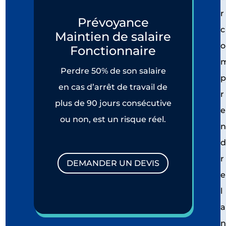
r
Prévoyance
c
Maintien de salaire
o
Fonctionnaire
Perdre 50% de son salaire
en cas d’arrêt de travail de
r
plus de 90 jours consécutive
e
ou non, est un risque réel.
r
DEMANDER UN DEVIS
e
l
a