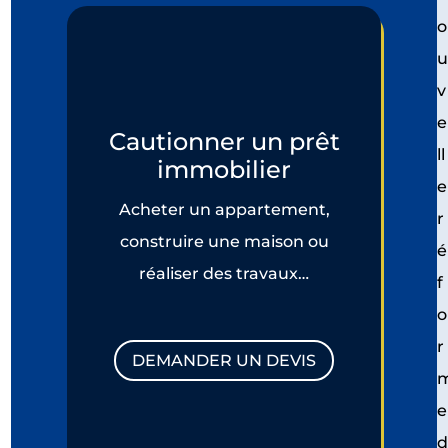
o
v
e
Cautionner un prêt
ll
immobilier
e
Acheter un appartement,
r
construire une maison ou
é
réaliser des travaux…
f
o
r
DEMANDER UN DEVIS
e