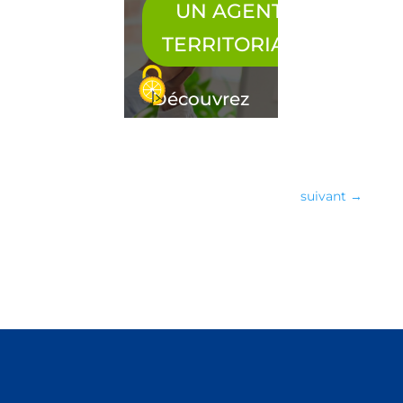
suivant
→