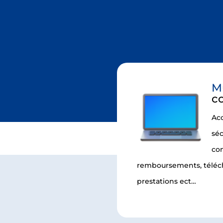
M
c
Ac
séc
con
remboursements, téléch
prestations ect…