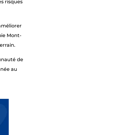
es risques
 améliorer
oie Mont-
errain.
unauté de
enée au