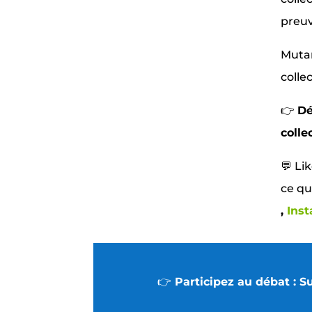
preuv
Mutam
colle
👉
Dé
colle
💬 Li
ce qu
,
Ins
👉
Participez au débat : S