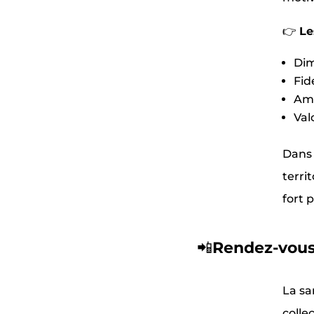
👉
Le
Dim
Fid
Amé
Val
Dans 
terri
fort p
📲
Rendez-vous 
La sa
colle