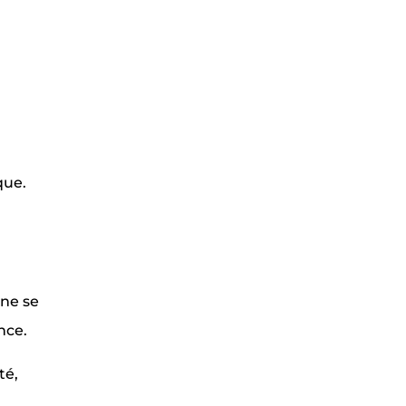
que.
ne se
nce.
té,