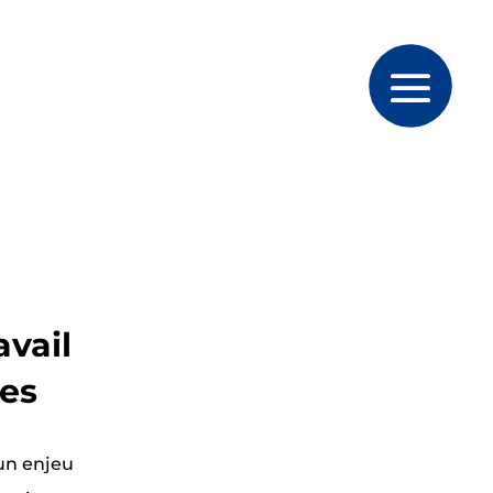
avail
les
un enjeu