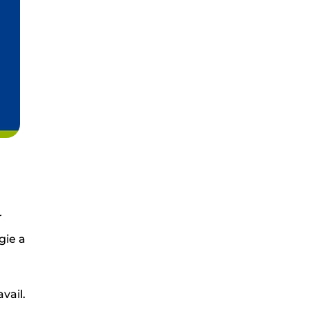
r
gie a
vail.