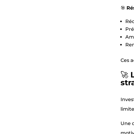
🎯
Ré
Réd
Pré
Amé
Ren
Ces a
🚀
L
str
Inves
limit
Une c
moti